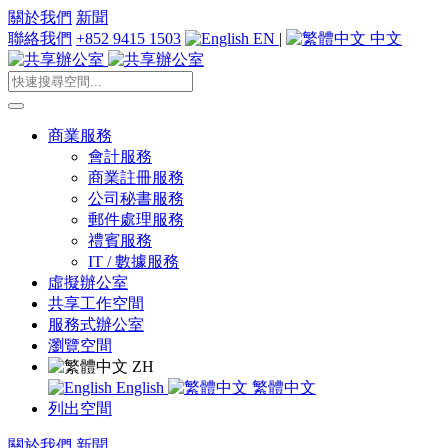
關於我們
新聞
聯絡我們
+852 9415 1503
EN
|
中文
商業服務
會計服務
商業註冊服務
公司秘書服務
郵件處理服務
禮賓服務
IT / 數據服務
虛擬辦公室
共享工作空間
服務式辦公室
瀏覽空間
ZH
English
繁體中文
列出空間
關於我們
新聞