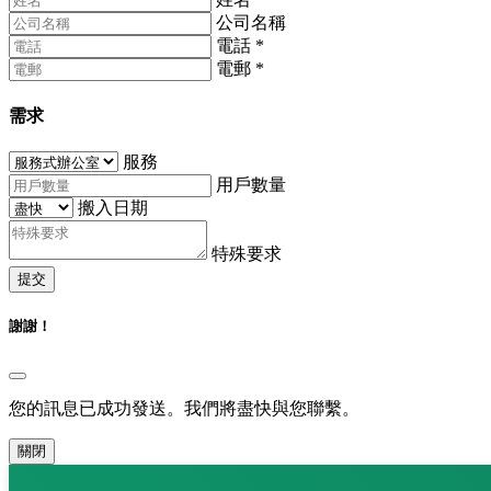
公司名稱
電話
*
電郵
*
需求
服務
用戶數量
搬入日期
特殊要求
提交
謝謝！
您的訊息已成功發送。我們將盡快與您聯繫。
關閉