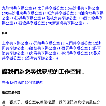
九龍灣共享辦公室 (4)
太子共享辦公室 (1)
尖沙咀共享辦公室
(20)
尖沙咀東共享辦公室 (7)
旺角共享辦公室 (14)
油麻地共享辦
公室 (1)
紅磡共享辦公室 (4)
荔枝角共享辦公室 (10)
西九龍共享
辦公室 (1)
觀塘共享辦公室 (28)
新蒲崗共享辦公室 (5)
新界
上水共享辦公室 (2)
元朗共享辦公室 (1)
屯門共享辦公室 (2)
沙
田共享辦公室 (3)
油塘共享辦公室 (1)
西貢共享辦公室 (1)
將軍
澳共享辦公室 (1)
火炭共享辦公室 (3)
葵涌共享辦公室 (3)
葵芳
共享辦公室 (1)
荃灣共享辦公室 (6)
讓我們為您尋找夢想的工作空間。
告訴我們我們如何幫助您
最佳交易保證
從一張桌子、辦公室或整個樓層，我們保證為您提供最佳交