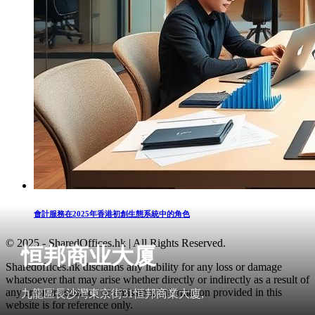
會計服務在2025年香港初創生態系統中的角色
© 2025 - SharedOffices.hk | All Rights Reserved.
恒邦商业大厦
Sharedoffices.hk disclaims any liability for any loss or damage
whatsoever that may arise whether directly or indirectly as a result of
any error, inaccuracy or omission. Information provided in this
九龍區長沙灣東京街31恒邦商業大廈,
website is for reference only.