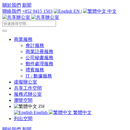
關於我們
新聞
聯絡我們
+852 9415 1503
EN
|
中文
商業服務
會計服務
商業註冊服務
公司秘書服務
郵件處理服務
禮賓服務
IT / 數據服務
虛擬辦公室
共享工作空間
服務式辦公室
瀏覽空間
ZH
English
繁體中文
列出空間
關於我們
新聞