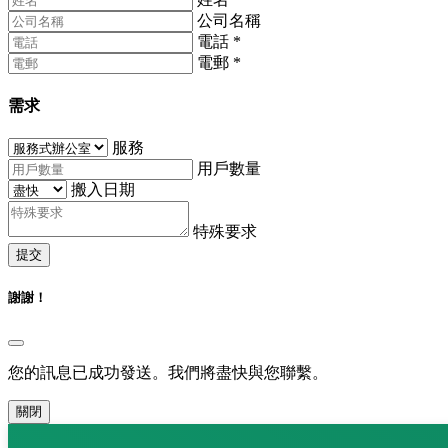
公司名稱
電話
*
電郵
*
需求
服務
用戶數量
搬入日期
特殊要求
提交
謝謝！
您的訊息已成功發送。我們將盡快與您聯繫。
關閉