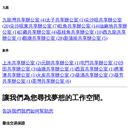
九龍
九龍灣共享辦公室 (4)
太子共享辦公室 (1)
尖沙咀共享辦公室
(20)
尖沙咀東共享辦公室 (7)
旺角共享辦公室 (14)
油麻地共享辦
公室 (1)
紅磡共享辦公室 (4)
荔枝角共享辦公室 (10)
西九龍共享
辦公室 (1)
觀塘共享辦公室 (28)
新蒲崗共享辦公室 (5)
新界
上水共享辦公室 (2)
元朗共享辦公室 (1)
屯門共享辦公室 (2)
沙
田共享辦公室 (3)
油塘共享辦公室 (1)
西貢共享辦公室 (1)
將軍
澳共享辦公室 (1)
火炭共享辦公室 (3)
葵涌共享辦公室 (3)
葵芳
共享辦公室 (1)
荃灣共享辦公室 (6)
讓我們為您尋找夢想的工作空間。
告訴我們我們如何幫助您
最佳交易保證