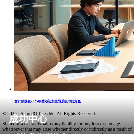
會計服務在2025年香港初創生態系統中的角色
© 2025 - SharedOffices.hk | All Rights Reserved.
成功中心
Sharedoffices.hk disclaims any liability for any loss or damage
whatsoever that may arise whether directly or indirectly as a result of