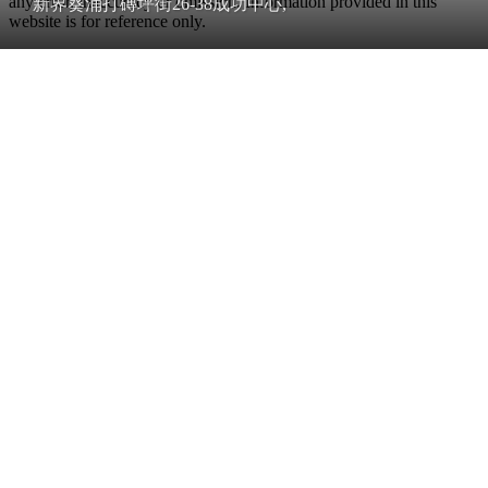
any error, inaccuracy or omission. Information provided in this
新界葵涌打磚坪街26-38成功中心‎,
website is for reference only.