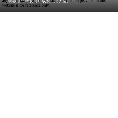
any error, inaccuracy or omission. Information provided in this
新界屯門新安街14成安工業大廈,
website is for reference only.