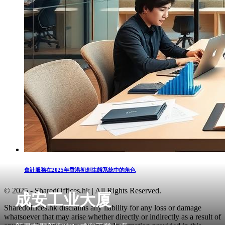
會計服務在2025年香港初創生態系統中的角色
© 2025 - SharedOffices.hk | All Rights Reserved.
成安工业大厦
Sharedoffices.hk disclaims any liability for any loss or damage
whatsoever that may arise whether directly or indirectly as a result of