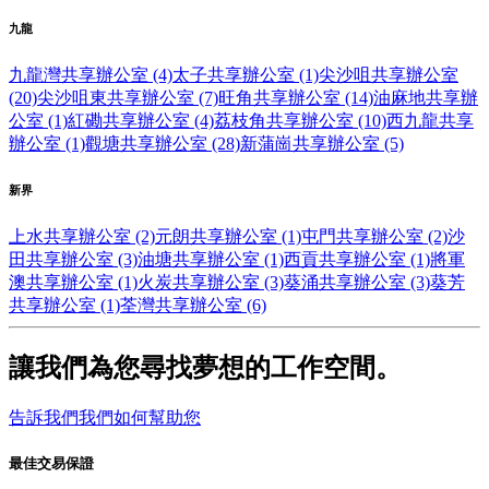
九龍
九龍灣共享辦公室 (4)
太子共享辦公室 (1)
尖沙咀共享辦公室
(20)
尖沙咀東共享辦公室 (7)
旺角共享辦公室 (14)
油麻地共享辦
公室 (1)
紅磡共享辦公室 (4)
荔枝角共享辦公室 (10)
西九龍共享
辦公室 (1)
觀塘共享辦公室 (28)
新蒲崗共享辦公室 (5)
新界
上水共享辦公室 (2)
元朗共享辦公室 (1)
屯門共享辦公室 (2)
沙
田共享辦公室 (3)
油塘共享辦公室 (1)
西貢共享辦公室 (1)
將軍
澳共享辦公室 (1)
火炭共享辦公室 (3)
葵涌共享辦公室 (3)
葵芳
共享辦公室 (1)
荃灣共享辦公室 (6)
讓我們為您尋找夢想的工作空間。
告訴我們我們如何幫助您
最佳交易保證