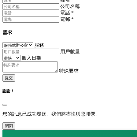
公司名稱
電話
*
電郵
*
需求
服務
用戶數量
搬入日期
特殊要求
提交
謝謝！
您的訊息已成功發送。我們將盡快與您聯繫。
關閉