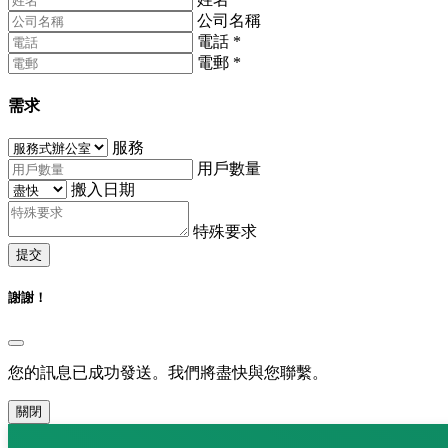
公司名稱
電話
*
電郵
*
需求
服務
用戶數量
搬入日期
特殊要求
提交
謝謝！
您的訊息已成功發送。我們將盡快與您聯繫。
關閉