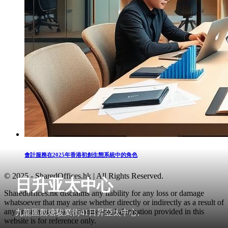
會計服務在2025年香港初創生態系統中的角色
© 2025 - SharedOffices.hk | All Rights Reserved.
日升亚太中心
Sharedoffices.hk disclaims any liability for any loss or damage
whatsoever that may arise whether directly or indirectly as a result of
any error, inaccuracy or omission. Information provided in this
九龍區觀塘駿業街41日昇亞太中心,
website is for reference only.