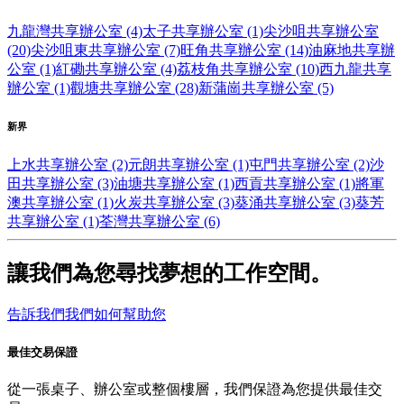
九龍灣共享辦公室 (4)
太子共享辦公室 (1)
尖沙咀共享辦公室
(20)
尖沙咀東共享辦公室 (7)
旺角共享辦公室 (14)
油麻地共享辦
公室 (1)
紅磡共享辦公室 (4)
荔枝角共享辦公室 (10)
西九龍共享
辦公室 (1)
觀塘共享辦公室 (28)
新蒲崗共享辦公室 (5)
新界
上水共享辦公室 (2)
元朗共享辦公室 (1)
屯門共享辦公室 (2)
沙
田共享辦公室 (3)
油塘共享辦公室 (1)
西貢共享辦公室 (1)
將軍
澳共享辦公室 (1)
火炭共享辦公室 (3)
葵涌共享辦公室 (3)
葵芳
共享辦公室 (1)
荃灣共享辦公室 (6)
讓我們為您尋找夢想的工作空間。
告訴我們我們如何幫助您
最佳交易保證
從一張桌子、辦公室或整個樓層，我們保證為您提供最佳交