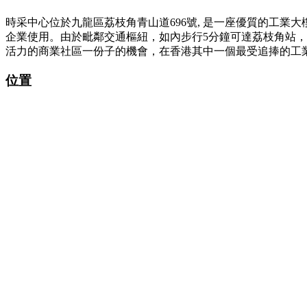
時采中心位於九龍區荔枝角青山道696號, 是一座優質的工業大
企業使用。由於毗鄰交通樞紐，如內步行5分鐘可達荔枝角站
活力的商業社區一份子的機會，在香港其中一個最受追捧的工
位置