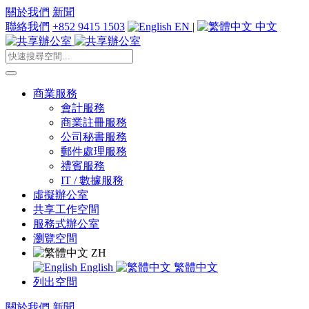
關於我們
新聞
聯絡我們
+852 9415 1503
EN
|
中文
商業服務
會計服務
商業註冊服務
公司秘書服務
郵件處理服務
禮賓服務
IT / 數據服務
虛擬辦公室
共享工作空間
服務式辦公室
瀏覽空間
ZH
English
繁體中文
列出空間
關於我們
新聞