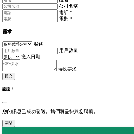
公司名稱
電話
*
電郵
*
需求
服務
用戶數量
搬入日期
特殊要求
提交
謝謝！
您的訊息已成功發送。我們將盡快與您聯繫。
關閉