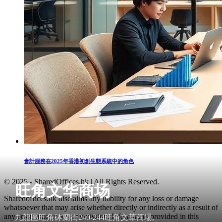
會計服務在2025年香港初創生態系統中的角色
© 2025 - SharedOffices.hk | All Rights Reserved.
旺角文华商场
Sharedoffices.hk disclaims any liability for any loss or damage
whatsoever that may arise whether directly or indirectly as a result of
any error, inaccuracy or omission. Information provided in this
九龍區旺角砵蘭街240-244旺角文華商場,