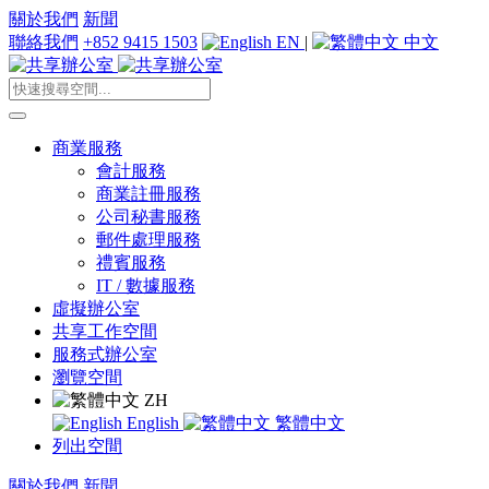
關於我們
新聞
聯絡我們
+852 9415 1503
EN
|
中文
商業服務
會計服務
商業註冊服務
公司秘書服務
郵件處理服務
禮賓服務
IT / 數據服務
虛擬辦公室
共享工作空間
服務式辦公室
瀏覽空間
ZH
English
繁體中文
列出空間
關於我們
新聞