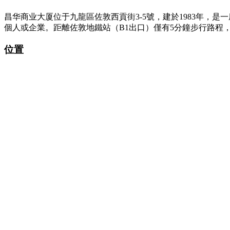
昌华商业大厦位于九龍區佐敦西貢街3-5號，建於1983年
個人或企業。距離佐敦地鐵站（B1出口）僅有5分鐘步行路
位置