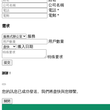
公司名稱
電話
*
電郵
*
需求
服務
用戶數量
搬入日期
特殊要求
提交
謝謝！
您的訊息已成功發送。我們將盡快與您聯繫。
關閉