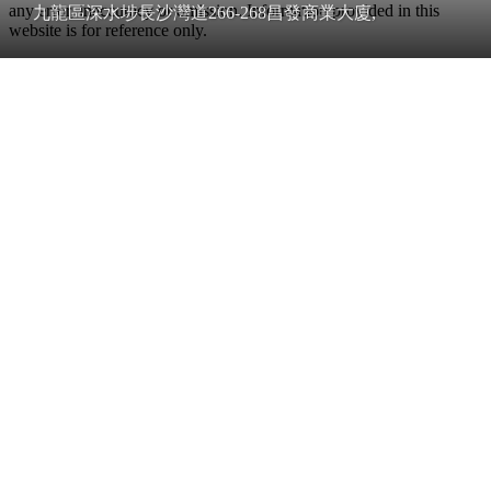
any error, inaccuracy or omission. Information provided in this
九龍區深水埗長沙灣道266-268昌發商業大廈,
website is for reference only.