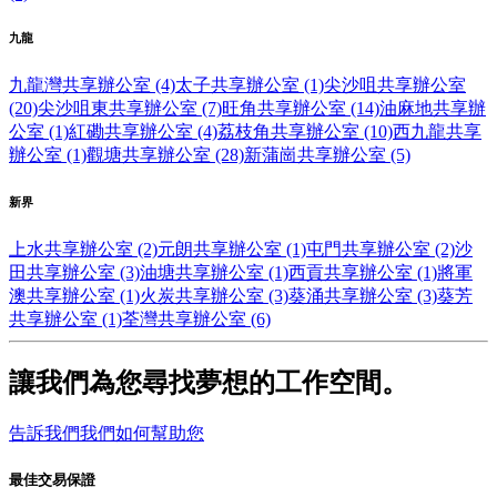
九龍
九龍灣共享辦公室 (4)
太子共享辦公室 (1)
尖沙咀共享辦公室
(20)
尖沙咀東共享辦公室 (7)
旺角共享辦公室 (14)
油麻地共享辦
公室 (1)
紅磡共享辦公室 (4)
荔枝角共享辦公室 (10)
西九龍共享
辦公室 (1)
觀塘共享辦公室 (28)
新蒲崗共享辦公室 (5)
新界
上水共享辦公室 (2)
元朗共享辦公室 (1)
屯門共享辦公室 (2)
沙
田共享辦公室 (3)
油塘共享辦公室 (1)
西貢共享辦公室 (1)
將軍
澳共享辦公室 (1)
火炭共享辦公室 (3)
葵涌共享辦公室 (3)
葵芳
共享辦公室 (1)
荃灣共享辦公室 (6)
讓我們為您尋找夢想的工作空間。
告訴我們我們如何幫助您
最佳交易保證