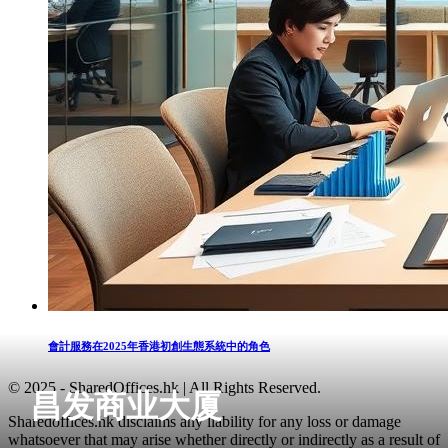
會計服務在2025年香港初創生態系統中的角色
© 2025 - SharedOffices.hk | All Rights Reserved.
昌发商业大厦
Sharedoffices.hk disclaims any liability for any loss or damage
whatsoever that may arise whether directly or indirectly as a result of