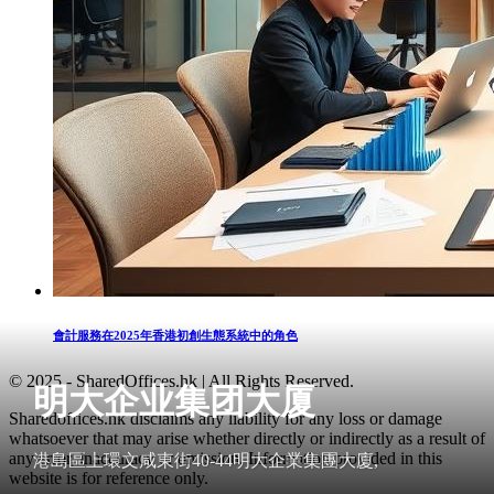
會計服務在2025年香港初創生態系統中的角色
© 2025 - SharedOffices.hk | All Rights Reserved.
明大企业集团大厦
Sharedoffices.hk disclaims any liability for any loss or damage
whatsoever that may arise whether directly or indirectly as a result of
any error, inaccuracy or omission. Information provided in this
港島區上環文咸東街40-44明大企業集團大廈,
website is for reference only.