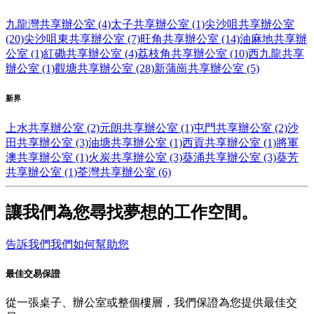
九龍灣共享辦公室 (4)
太子共享辦公室 (1)
尖沙咀共享辦公室
(20)
尖沙咀東共享辦公室 (7)
旺角共享辦公室 (14)
油麻地共享辦
公室 (1)
紅磡共享辦公室 (4)
荔枝角共享辦公室 (10)
西九龍共享
辦公室 (1)
觀塘共享辦公室 (28)
新蒲崗共享辦公室 (5)
新界
上水共享辦公室 (2)
元朗共享辦公室 (1)
屯門共享辦公室 (2)
沙
田共享辦公室 (3)
油塘共享辦公室 (1)
西貢共享辦公室 (1)
將軍
澳共享辦公室 (1)
火炭共享辦公室 (3)
葵涌共享辦公室 (3)
葵芳
共享辦公室 (1)
荃灣共享辦公室 (6)
讓我們為您尋找夢想的工作空間。
告訴我們我們如何幫助您
最佳交易保證
從一張桌子、辦公室或整個樓層，我們保證為您提供最佳交