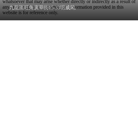
whatsoever that may arise whether directly or indirectly as a result of
any error, inaccuracy or omission. Information provided in this
九龍區旺角廣華街15-33明威閣,
website is for reference only.