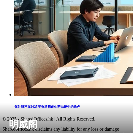
會計服務在2025年香港初創生態系統中的角色
© 2025 - SharedOffices.hk | All Rights Reserved.
明威阁
Sharedoffices.hk disclaims any liability for any loss or damage