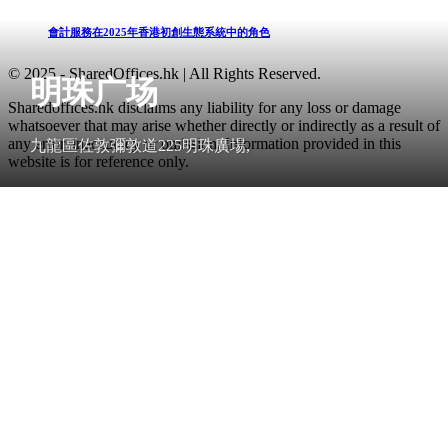
會計服務在2025年香港初創生態系統中的角色
© 2025 - SharedOffices.hk | All Rights Reserved.
明珠广场
Sharedoffices.hk disclaims any liability for any loss or damage
whatsoever that may arise whether directly or indirectly as a result of
any error, inaccuracy or omission. Information provided in this
九龍區佐敦彌敦道225明珠廣場,
website is for reference only.