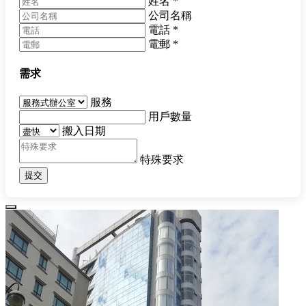
姓名
*
公司名稱
電話
*
電郵
*
需求
服務
用戶數量
搬入日期
特殊要求
提交