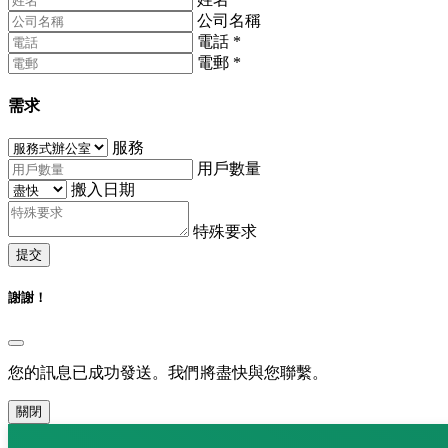
公司名稱
電話
*
電郵
*
需求
服務
用戶數量
搬入日期
特殊要求
提交
謝謝！
您的訊息已成功發送。我們將盡快與您聯繫。
關閉