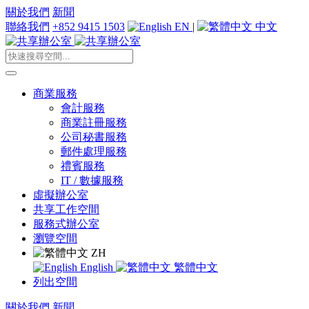
關於我們
新聞
聯絡我們
+852 9415 1503
EN
|
中文
商業服務
會計服務
商業註冊服務
公司秘書服務
郵件處理服務
禮賓服務
IT / 數據服務
虛擬辦公室
共享工作空間
服務式辦公室
瀏覽空間
ZH
English
繁體中文
列出空間
關於我們
新聞