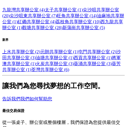
九龍灣共享辦公室 (4)
太子共享辦公室 (1)
尖沙咀共享辦公室
(20)
尖沙咀東共享辦公室 (7)
旺角共享辦公室 (14)
油麻地共享辦
公室 (1)
紅磡共享辦公室 (4)
荔枝角共享辦公室 (10)
西九龍共享
辦公室 (1)
觀塘共享辦公室 (28)
新蒲崗共享辦公室 (5)
新界
上水共享辦公室 (2)
元朗共享辦公室 (1)
屯門共享辦公室 (2)
沙
田共享辦公室 (3)
油塘共享辦公室 (1)
西貢共享辦公室 (1)
將軍
澳共享辦公室 (1)
火炭共享辦公室 (3)
葵涌共享辦公室 (3)
葵芳
共享辦公室 (1)
荃灣共享辦公室 (6)
讓我們為您尋找夢想的工作空間。
告訴我們我們如何幫助您
最佳交易保證
從一張桌子、辦公室或整個樓層，我們保證為您提供最佳交