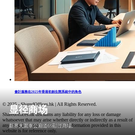
會計服務在2025年香港初創生態系統中的角色
© 2025 - SharedOffices.hk | All Rights Reserved.
显径商场
Sharedoffices.hk disclaims any liability for any loss or damage
whatsoever that may arise whether directly or indirectly as a result of
any error, inaccuracy or omission. Information provided in this
新界大圍車公廟道69顯徑商場,
website is for reference only.