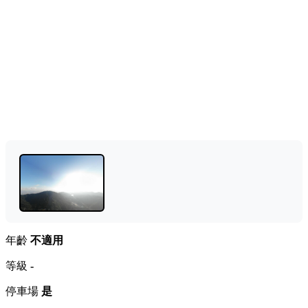
年齡
不適用
等級
-
停車場
是