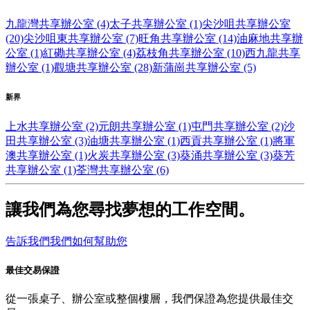
九龍灣共享辦公室 (4)
太子共享辦公室 (1)
尖沙咀共享辦公室
(20)
尖沙咀東共享辦公室 (7)
旺角共享辦公室 (14)
油麻地共享辦
公室 (1)
紅磡共享辦公室 (4)
荔枝角共享辦公室 (10)
西九龍共享
辦公室 (1)
觀塘共享辦公室 (28)
新蒲崗共享辦公室 (5)
新界
上水共享辦公室 (2)
元朗共享辦公室 (1)
屯門共享辦公室 (2)
沙
田共享辦公室 (3)
油塘共享辦公室 (1)
西貢共享辦公室 (1)
將軍
澳共享辦公室 (1)
火炭共享辦公室 (3)
葵涌共享辦公室 (3)
葵芳
共享辦公室 (1)
荃灣共享辦公室 (6)
讓我們為您尋找夢想的工作空間。
告訴我們我們如何幫助您
最佳交易保證
從一張桌子、辦公室或整個樓層，我們保證為您提供最佳交