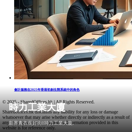
會計服務在2025年香港初創生態系統中的角色
© 2025 - SharedOffices.hk | All Rights Reserved.
時力工業大廈
Sharedoffices.hk disclaims any liability for any loss or damage
whatsoever that may arise whether directly or indirectly as a result of
any error, inaccuracy or omission. Information provided in this
新界青衣長好街8時力工業大廈,
website is for reference only.