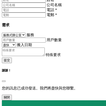
公司名稱
電話
*
電郵
*
需求
服務
用戶數量
搬入日期
特殊要求
提交
謝謝！
您的訊息已成功發送。我們將盡快與您聯繫。
關閉