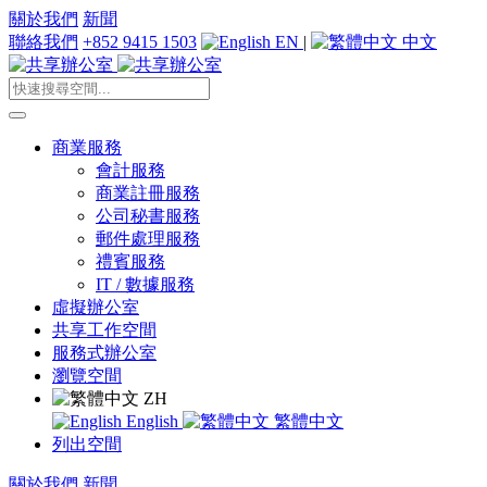
關於我們
新聞
聯絡我們
+852 9415 1503
EN
|
中文
商業服務
會計服務
商業註冊服務
公司秘書服務
郵件處理服務
禮賓服務
IT / 數據服務
虛擬辦公室
共享工作空間
服務式辦公室
瀏覽空間
ZH
English
繁體中文
列出空間
關於我們
新聞