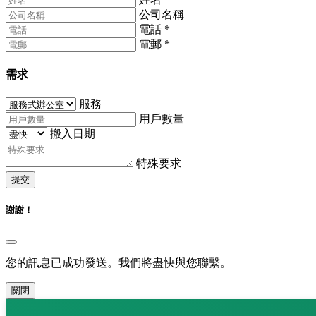
公司名稱
電話
*
電郵
*
需求
服務
用戶數量
搬入日期
特殊要求
提交
謝謝！
您的訊息已成功發送。我們將盡快與您聯繫。
關閉