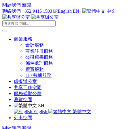
關於我們
新聞
聯絡我們
+852 9415 1503
EN
|
中文
商業服務
會計服務
商業註冊服務
公司秘書服務
郵件處理服務
禮賓服務
IT / 數據服務
虛擬辦公室
共享工作空間
服務式辦公室
瀏覽空間
ZH
English
繁體中文
列出空間
關於我們
新聞