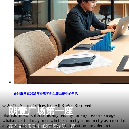
會計服務在2025年香港初創生態系統中的角色
© 2025 - SharedOffices.hk | All Rights Reserved.
朗壹广场第一座
Sharedoffices.hk disclaims any liability for any loss or damage
whatsoever that may arise whether directly or indirectly as a result of
any error, inaccuracy or omission. Information provided in this
新界元朗康業街8朗壹廣場第一座,