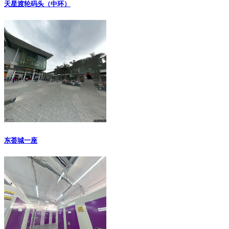
天星渡轮码头（中环）
东荟城一座