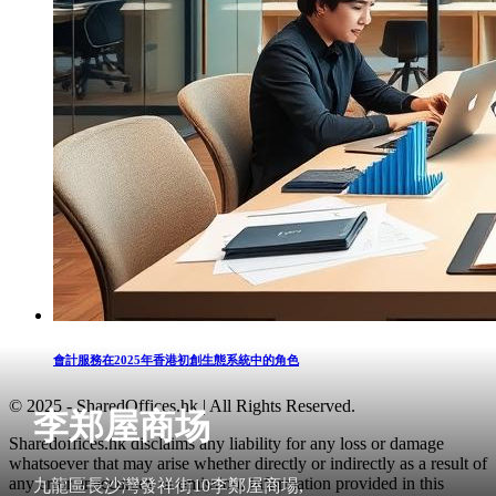
會計服務在2025年香港初創生態系統中的角色
© 2025 - SharedOffices.hk | All Rights Reserved.
李郑屋商场
Sharedoffices.hk disclaims any liability for any loss or damage
whatsoever that may arise whether directly or indirectly as a result of
any error, inaccuracy or omission. Information provided in this
九龍區長沙灣發祥街10李鄭屋商場,