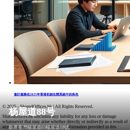
會計服務在2025年香港初創生態系統中的角色
© 2025 - SharedOffices.hk | All Rights Reserved.
杨屋道88号
Sharedoffices.hk disclaims any liability for any loss or damage
whatsoever that may arise whether directly or indirectly as a result of
any error, inaccuracy or omission. Information provided in this
新界荃灣楊屋道88楊屋道88號,