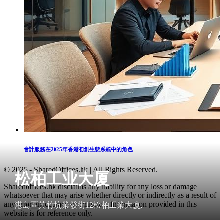
會計服務在2025年香港初創生態系統中的角色
© 2025 - SharedOffices.hk | All Rights Reserved.
松柏工业大厦
Sharedoffices.hk disclaims any liability for any loss or damage
whatsoever that may arise whether directly or indirectly as a result of
any error, inaccuracy or omission. Information provided in this
港島區黃竹坑業發街12松柏工業大廈,
website is for reference only.