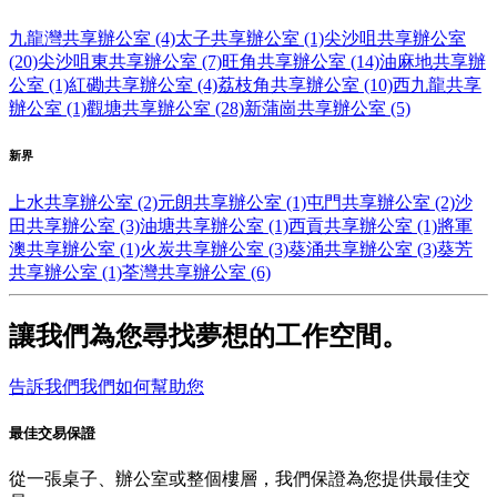
九龍灣共享辦公室 (4)
太子共享辦公室 (1)
尖沙咀共享辦公室
(20)
尖沙咀東共享辦公室 (7)
旺角共享辦公室 (14)
油麻地共享辦
公室 (1)
紅磡共享辦公室 (4)
荔枝角共享辦公室 (10)
西九龍共享
辦公室 (1)
觀塘共享辦公室 (28)
新蒲崗共享辦公室 (5)
新界
上水共享辦公室 (2)
元朗共享辦公室 (1)
屯門共享辦公室 (2)
沙
田共享辦公室 (3)
油塘共享辦公室 (1)
西貢共享辦公室 (1)
將軍
澳共享辦公室 (1)
火炭共享辦公室 (3)
葵涌共享辦公室 (3)
葵芳
共享辦公室 (1)
荃灣共享辦公室 (6)
讓我們為您尋找夢想的工作空間。
告訴我們我們如何幫助您
最佳交易保證
從一張桌子、辦公室或整個樓層，我們保證為您提供最佳交