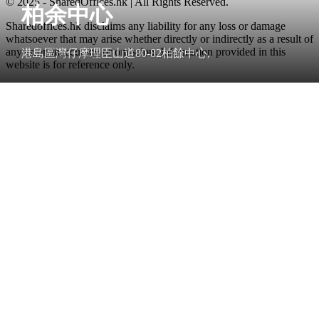
© 2025 - SharedOffices.hk | All Rights Reserved.
柏余中心
Sharedoffices.hk disclaims any liability for any loss or damage
whatsoever that may arise whether directly or indirectly as a result of
any error, inaccuracy or omission. Information provided in this
港島區灣仔摩理臣山道80-82柏餘中心,
website is for reference only.