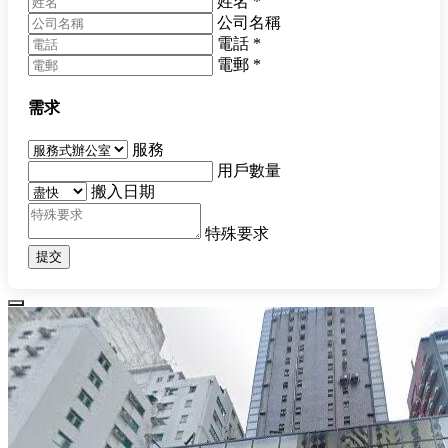
姓名
*
公司名稱
電話
*
電郵
*
需求
服務
用戶數量
搬入日期
特殊要求
提交