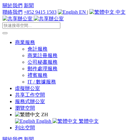
關於我們
新聞
聯絡我們
+852 9415 1503
EN
|
中文
商業服務
會計服務
商業註冊服務
公司秘書服務
郵件處理服務
禮賓服務
IT / 數據服務
虛擬辦公室
共享工作空間
服務式辦公室
瀏覽空間
ZH
English
繁體中文
列出空間
關於我們
新聞