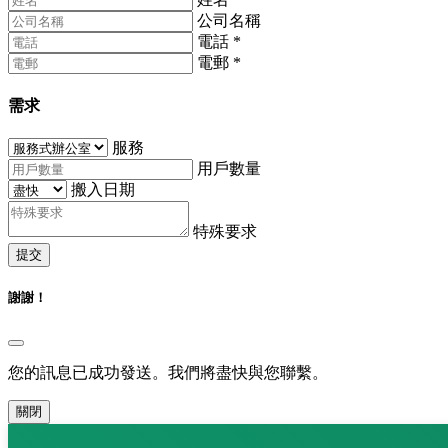
公司名稱
電話
*
電郵
*
需求
服務
用戶數量
搬入日期
特殊要求
提交
謝謝！
您的訊息已成功發送。我們將盡快與您聯繫。
關閉