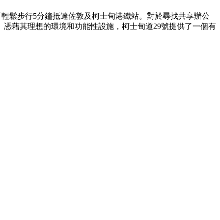
可輕鬆步行5分鐘抵達佐敦及柯士甸港鐵站。對於尋找共享辦公
憑藉其理想的環境和功能性設施，柯士甸道29號提供了一個有