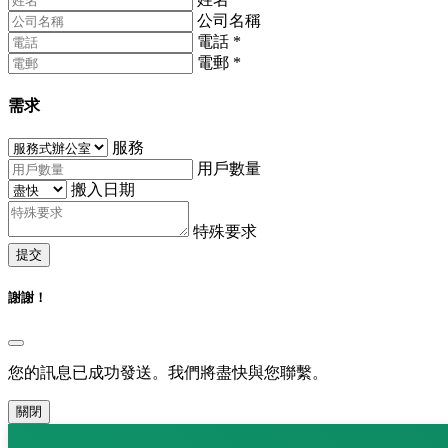
公司名稱
電話
*
電郵
*
需求
服務
用戶數量
搬入日期
特殊要求
提交
謝謝！
您的訊息已成功發送。我們將盡快與您聯繫。
關閉