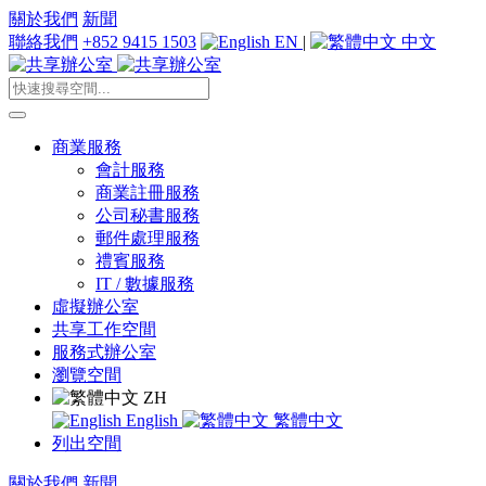
關於我們
新聞
聯絡我們
+852 9415 1503
EN
|
中文
商業服務
會計服務
商業註冊服務
公司秘書服務
郵件處理服務
禮賓服務
IT / 數據服務
虛擬辦公室
共享工作空間
服務式辦公室
瀏覽空間
ZH
English
繁體中文
列出空間
關於我們
新聞