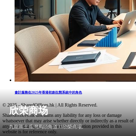
會計服務在2025年香港初創生態系統中的角色
© 2025 - SharedOffices.hk | All Rights Reserved.
欣荣商场
Sharedoffices.hk disclaims any liability for any loss or damage
whatsoever that may arise whether directly or indirectly as a result of
any error, inaccuracy or omission. Information provided in this
九龍區土瓜灣馬頭角道33欣榮商場,
website is for reference only.