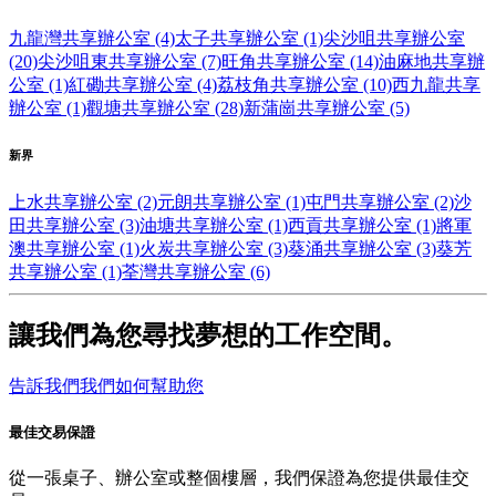
九龍灣共享辦公室 (4)
太子共享辦公室 (1)
尖沙咀共享辦公室
(20)
尖沙咀東共享辦公室 (7)
旺角共享辦公室 (14)
油麻地共享辦
公室 (1)
紅磡共享辦公室 (4)
荔枝角共享辦公室 (10)
西九龍共享
辦公室 (1)
觀塘共享辦公室 (28)
新蒲崗共享辦公室 (5)
新界
上水共享辦公室 (2)
元朗共享辦公室 (1)
屯門共享辦公室 (2)
沙
田共享辦公室 (3)
油塘共享辦公室 (1)
西貢共享辦公室 (1)
將軍
澳共享辦公室 (1)
火炭共享辦公室 (3)
葵涌共享辦公室 (3)
葵芳
共享辦公室 (1)
荃灣共享辦公室 (6)
讓我們為您尋找夢想的工作空間。
告訴我們我們如何幫助您
最佳交易保證
從一張桌子、辦公室或整個樓層，我們保證為您提供最佳交