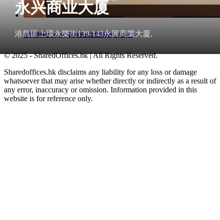
永兴商业大厦
港島區上環永樂街139-143永興商業大廈,
會計服務在2025年香港初創生態系統中的角色
© 2025 - SharedOffices.hk | All Rights Reserved.
Sharedoffices.hk disclaims any liability for any loss or damage
whatsoever that may arise whether directly or indirectly as a result of
any error, inaccuracy or omission. Information provided in this
website is for reference only.