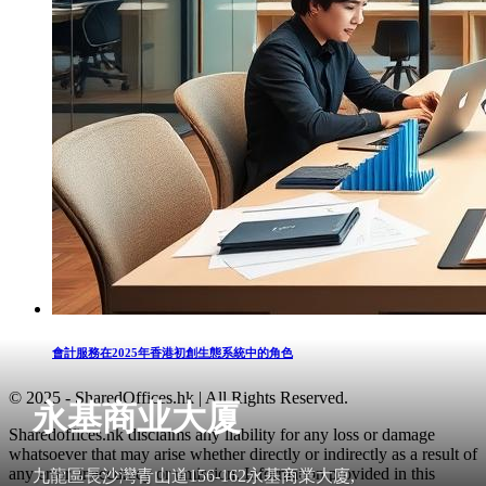
會計服務在2025年香港初創生態系統中的角色
© 2025 - SharedOffices.hk | All Rights Reserved.
永基商业大厦
Sharedoffices.hk disclaims any liability for any loss or damage
whatsoever that may arise whether directly or indirectly as a result of
any error, inaccuracy or omission. Information provided in this
九龍區長沙灣青山道156-162永基商業大廈,