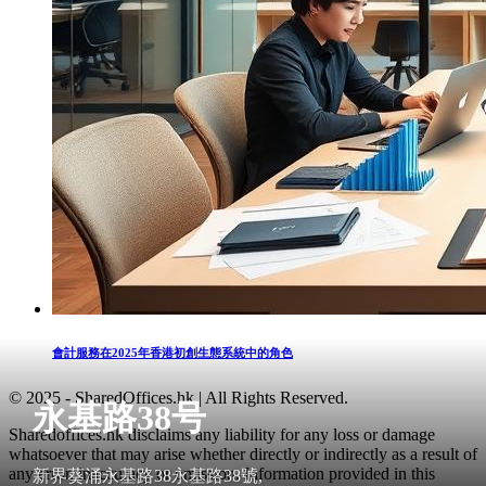
會計服務在2025年香港初創生態系統中的角色
© 2025 - SharedOffices.hk | All Rights Reserved.
永基路38号
Sharedoffices.hk disclaims any liability for any loss or damage
whatsoever that may arise whether directly or indirectly as a result of
any error, inaccuracy or omission. Information provided in this
新界葵涌永基路38永基路38號,