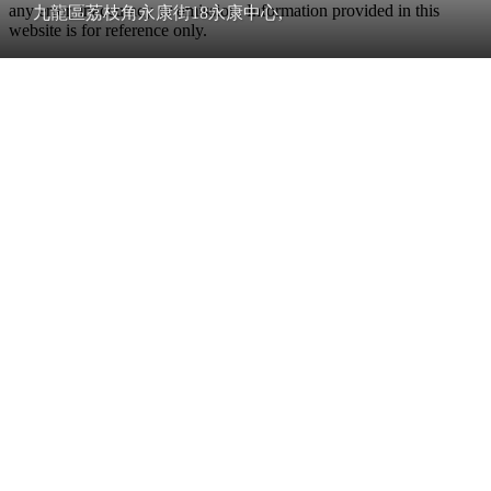
any error, inaccuracy or omission. Information provided in this
九龍區荔枝角永康街18永康中心,
website is for reference only.