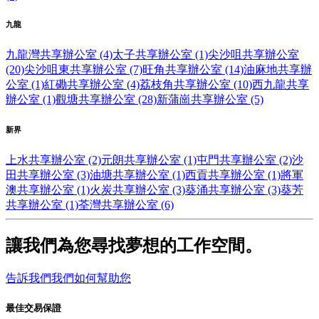
九龍
九龍灣共享辦公室 (4)
太子共享辦公室 (1)
尖沙咀共享辦公室
(20)
尖沙咀東共享辦公室 (7)
旺角共享辦公室 (14)
油麻地共享辦
公室 (1)
紅磡共享辦公室 (4)
荔枝角共享辦公室 (10)
西九龍共享
辦公室 (1)
觀塘共享辦公室 (28)
新蒲崗共享辦公室 (5)
新界
上水共享辦公室 (2)
元朗共享辦公室 (1)
屯門共享辦公室 (2)
沙
田共享辦公室 (3)
油塘共享辦公室 (1)
西貢共享辦公室 (1)
將軍
澳共享辦公室 (1)
火炭共享辦公室 (3)
葵涌共享辦公室 (3)
葵芳
共享辦公室 (1)
荃灣共享辦公室 (6)
讓我們為您尋找夢想的工作空間。
告訴我們我們如何幫助您
最佳交易保證