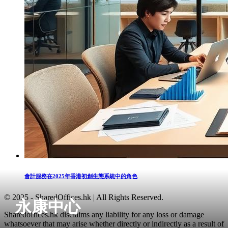
會計服務在2025年香港初創生態系統中的角色
© 2025 - SharedOffices.hk | All Rights Reserved.
永康中心
Sharedoffices.hk disclaims any liability for any loss or damage
whatsoever that may arise whether directly or indirectly as a result of