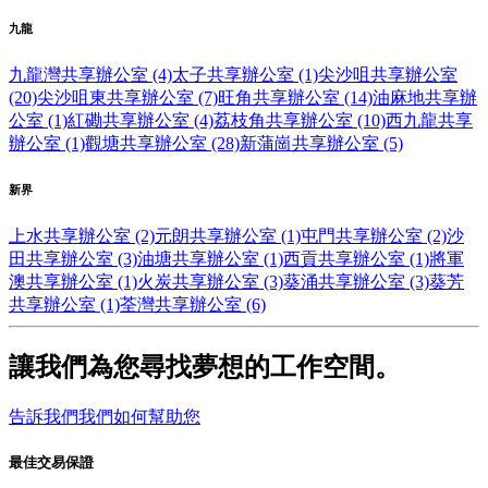
九龍
九龍灣共享辦公室 (4)
太子共享辦公室 (1)
尖沙咀共享辦公室
(20)
尖沙咀東共享辦公室 (7)
旺角共享辦公室 (14)
油麻地共享辦
公室 (1)
紅磡共享辦公室 (4)
荔枝角共享辦公室 (10)
西九龍共享
辦公室 (1)
觀塘共享辦公室 (28)
新蒲崗共享辦公室 (5)
新界
上水共享辦公室 (2)
元朗共享辦公室 (1)
屯門共享辦公室 (2)
沙
田共享辦公室 (3)
油塘共享辦公室 (1)
西貢共享辦公室 (1)
將軍
澳共享辦公室 (1)
火炭共享辦公室 (3)
葵涌共享辦公室 (3)
葵芳
共享辦公室 (1)
荃灣共享辦公室 (6)
讓我們為您尋找夢想的工作空間。
告訴我們我們如何幫助您
最佳交易保證