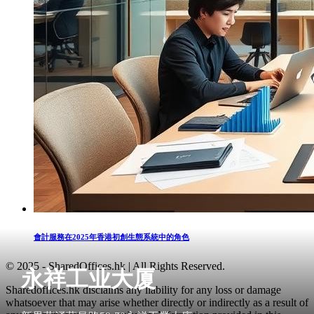
會計服務在2025年香港初創生態系統中的角色
© 2025 - SharedOffices.hk | All Rights Reserved.
永祥工业大厦
Sharedoffices.hk disclaims any liability for any loss or damage
whatsoever that may arise whether directly or indirectly as a result of