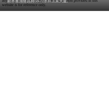
any error, inaccuracy or omission. Information provided in this
新界葵涌葵昌路58-70永祥工業大廈,
website is for reference only.