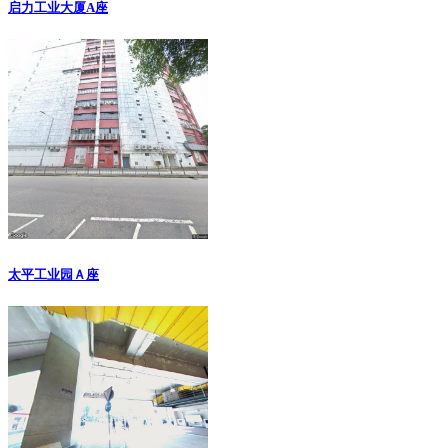
启力工业大厦A座
太平工业园Ａ座