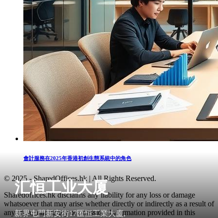
會計服務在2025年香港初創生態系統中的角色
© 2025 - SharedOffices.hk | All Rights Reserved.
汇恒工业大厦
Sharedoffices.hk disclaims any liability for any loss or damage
whatsoever that may arise whether directly or indirectly as a result of
any error, inaccuracy or omission. Information provided in this
新界屯門新安街17匯恒工業大廈,