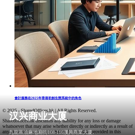
會計服務在2025年香港初創生態系統中的角色
© 2025 - SharedOffices.hk | All Rights Reserved.
汉兴商业大厦
Sharedoffices.hk disclaims any liability for any loss or damage
whatsoever that may arise whether directly or indirectly as a result of
any error, inaccuracy or omission. Information provided in this
九龍區油麻地廟街108-116漢興商業大廈,