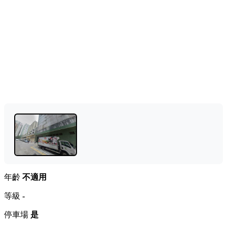
年齡
不適用
等級
-
停車場
是