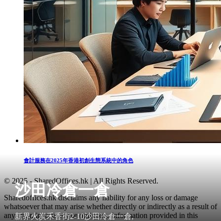
會計服務在2025年香港初創生態系統中的角色
© 2025 - SharedOffices.hk | All Rights Reserved.
沙田冷倉一倉
Sharedoffices.hk disclaims any liability for any loss or damage
whatsoever that may arise whether directly or indirectly as a result of
any error, inaccuracy or omission. Information provided in this
新界火炭禾香街2-10沙田冷倉一倉,