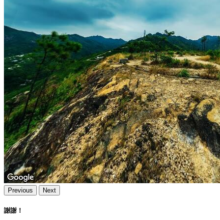
Previous
Next
謝謝！