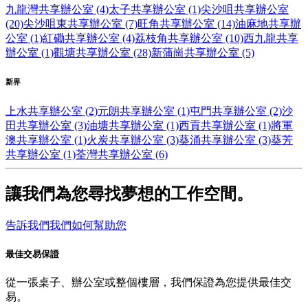
九龍灣共享辦公室 (4)
太子共享辦公室 (1)
尖沙咀共享辦公室
(20)
尖沙咀東共享辦公室 (7)
旺角共享辦公室 (14)
油麻地共享辦
公室 (1)
紅磡共享辦公室 (4)
荔枝角共享辦公室 (10)
西九龍共享
辦公室 (1)
觀塘共享辦公室 (28)
新蒲崗共享辦公室 (5)
新界
上水共享辦公室 (2)
元朗共享辦公室 (1)
屯門共享辦公室 (2)
沙
田共享辦公室 (3)
油塘共享辦公室 (1)
西貢共享辦公室 (1)
將軍
澳共享辦公室 (1)
火炭共享辦公室 (3)
葵涌共享辦公室 (3)
葵芳
共享辦公室 (1)
荃灣共享辦公室 (6)
讓我們為您尋找夢想的工作空間。
告訴我們我們如何幫助您
最佳交易保證
從一張桌子、辦公室或整個樓層，我們保證為您提供最佳交
易。