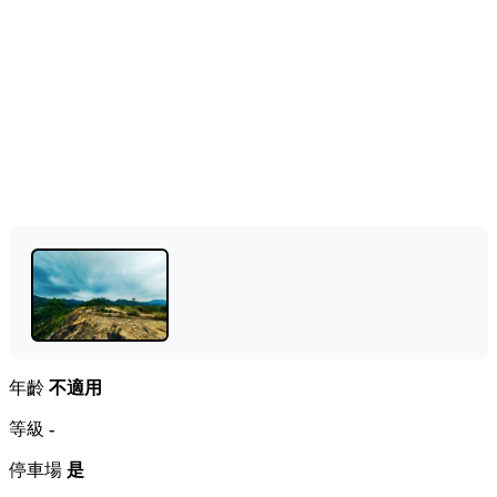
年齡
不適用
等級
-
停車場
是