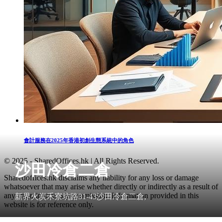
會計服務在2025年香港初創生態系統中的角色
© 2025 - SharedOffices.hk | All Rights Reserved.
沙田冷倉二倉
Sharedoffices.hk disclaims any liability for any loss or damage
whatsoever that may arise whether directly or indirectly as a result of
any error, inaccuracy or omission. Information provided in this
新界火炭禾寮坑路31-43沙田冷倉二倉,
website is for reference only.