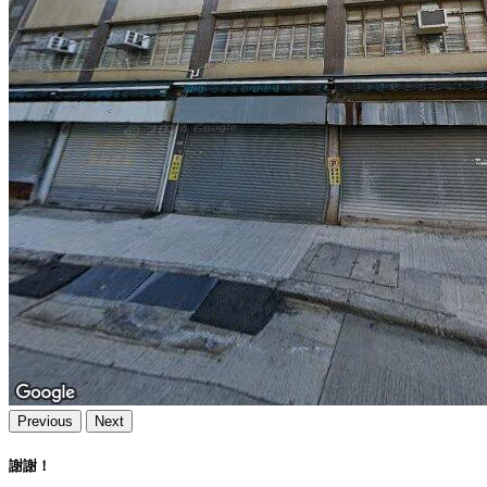
Previous
Next
謝謝！