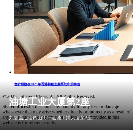
會計服務在2025年香港初創生態系統中的角色
© 2025 - SharedOffices.hk | All Rights Reserved.
油塘工业大厦第2座
Sharedoffices.hk disclaims any liability for any loss or damage
whatsoever that may arise whether directly or indirectly as a result of
any error, inaccuracy or omission. Information provided in this
九龍區油塘四山街16油塘工業大廈第2座,
website is for reference only.