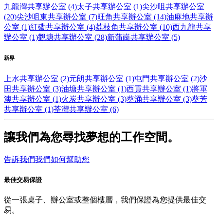
九龍灣共享辦公室 (4)
太子共享辦公室 (1)
尖沙咀共享辦公室
(20)
尖沙咀東共享辦公室 (7)
旺角共享辦公室 (14)
油麻地共享辦
公室 (1)
紅磡共享辦公室 (4)
荔枝角共享辦公室 (10)
西九龍共享
辦公室 (1)
觀塘共享辦公室 (28)
新蒲崗共享辦公室 (5)
新界
上水共享辦公室 (2)
元朗共享辦公室 (1)
屯門共享辦公室 (2)
沙
田共享辦公室 (3)
油塘共享辦公室 (1)
西貢共享辦公室 (1)
將軍
澳共享辦公室 (1)
火炭共享辦公室 (3)
葵涌共享辦公室 (3)
葵芳
共享辦公室 (1)
荃灣共享辦公室 (6)
讓我們為您尋找夢想的工作空間。
告訴我們我們如何幫助您
最佳交易保證
從一張桌子、辦公室或整個樓層，我們保證為您提供最佳交
易。