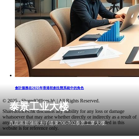
會計服務在2025年香港初創生態系統中的角色
© 2025 - SharedOffices.hk | All Rights Reserved.
泰景工业大楼
Sharedoffices.hk disclaims any liability for any loss or damage
whatsoever that may arise whether directly or indirectly as a result of
any error, inaccuracy or omission. Information provided in this
九龍區新蒲崗太子道東700-702泰景工業大樓,
website is for reference only.