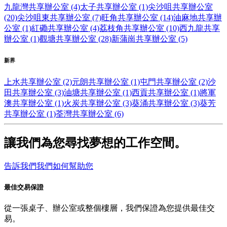
九龍灣共享辦公室 (4)
太子共享辦公室 (1)
尖沙咀共享辦公室
(20)
尖沙咀東共享辦公室 (7)
旺角共享辦公室 (14)
油麻地共享辦
公室 (1)
紅磡共享辦公室 (4)
荔枝角共享辦公室 (10)
西九龍共享
辦公室 (1)
觀塘共享辦公室 (28)
新蒲崗共享辦公室 (5)
新界
上水共享辦公室 (2)
元朗共享辦公室 (1)
屯門共享辦公室 (2)
沙
田共享辦公室 (3)
油塘共享辦公室 (1)
西貢共享辦公室 (1)
將軍
澳共享辦公室 (1)
火炭共享辦公室 (3)
葵涌共享辦公室 (3)
葵芳
共享辦公室 (1)
荃灣共享辦公室 (6)
讓我們為您尋找夢想的工作空間。
告訴我們我們如何幫助您
最佳交易保證
從一張桌子、辦公室或整個樓層，我們保證為您提供最佳交
易。