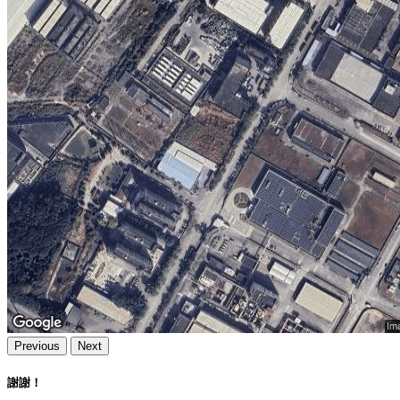
Previous
Next
謝謝！