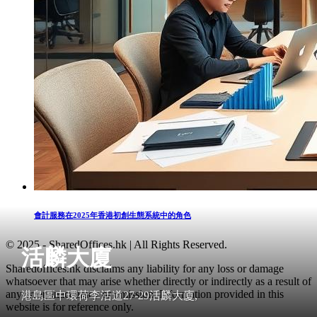
會計服務在2025年香港初創生態系統中的角色
© 2025 - SharedOffices.hk | All Rights Reserved.
活麟大廈
Sharedoffices.hk disclaims any liability for any loss or damage
whatsoever that may arise whether directly or indirectly as a result of
any error, inaccuracy or omission. Information provided in this
港島區中環荷李活道27-29活麟大廈,
website is for reference only.