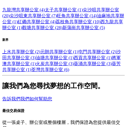
九龍灣共享辦公室 (4)
太子共享辦公室 (1)
尖沙咀共享辦公室
(20)
尖沙咀東共享辦公室 (7)
旺角共享辦公室 (14)
油麻地共享辦
公室 (1)
紅磡共享辦公室 (4)
荔枝角共享辦公室 (10)
西九龍共享
辦公室 (1)
觀塘共享辦公室 (28)
新蒲崗共享辦公室 (5)
新界
上水共享辦公室 (2)
元朗共享辦公室 (1)
屯門共享辦公室 (2)
沙
田共享辦公室 (3)
油塘共享辦公室 (1)
西貢共享辦公室 (1)
將軍
澳共享辦公室 (1)
火炭共享辦公室 (3)
葵涌共享辦公室 (3)
葵芳
共享辦公室 (1)
荃灣共享辦公室 (6)
讓我們為您尋找夢想的工作空間。
告訴我們我們如何幫助您
最佳交易保證
從一張桌子、辦公室或整個樓層，我們保證為您提供最佳交