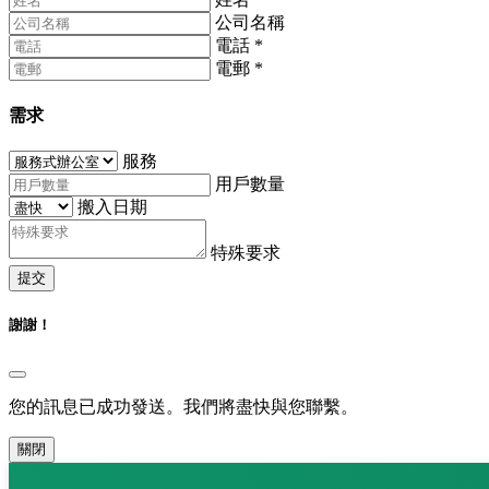
公司名稱
電話
*
電郵
*
需求
服務
用戶數量
搬入日期
特殊要求
提交
謝謝！
您的訊息已成功發送。我們將盡快與您聯繫。
關閉