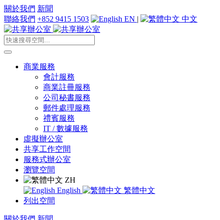
關於我們
新聞
聯絡我們
+852 9415 1503
EN
|
中文
商業服務
會計服務
商業註冊服務
公司秘書服務
郵件處理服務
禮賓服務
IT / 數據服務
虛擬辦公室
共享工作空間
服務式辦公室
瀏覽空間
ZH
English
繁體中文
列出空間
關於我們
新聞