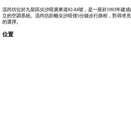
流尚坊位於九龍區尖沙咀廣東道82-84號，是一座於1993
立的空調系統。流尚坊距離尖沙咀僅5分鐘步行路程，對尋求
的選擇。
位置