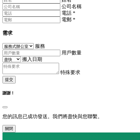
公司名稱
電話
*
電郵
*
需求
服務
用戶數量
搬入日期
特殊要求
提交
謝謝！
您的訊息已成功發送。我們將盡快與您聯繫。
關閉