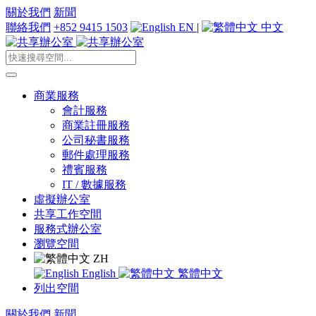
關於我們
新聞
聯絡我們
+852 9415 1503
EN
|
中文
商業服務
會計服務
商業註冊服務
公司秘書服務
郵件處理服務
禮賓服務
IT / 數據服務
虛擬辦公室
共享工作空間
服務式辦公室
瀏覽空間
ZH
English
繁體中文
列出空間
關於我們
新聞