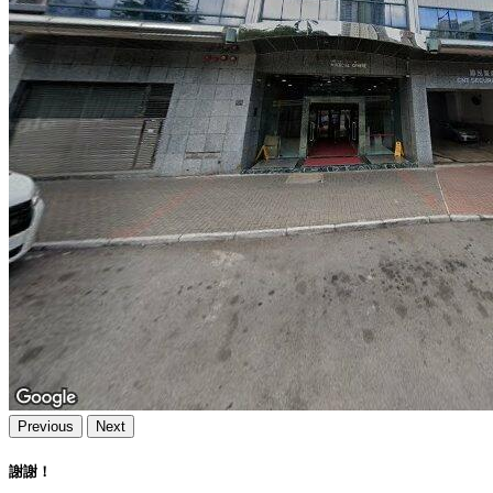
Previous
Next
謝謝！