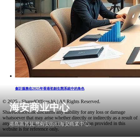
會計服務在2025年香港初創生態系統中的角色
© 2025 - SharedOffices.hk | All Rights Reserved.
海安商业中心
Sharedoffices.hk disclaims any liability for any loss or damage
whatsoever that may arise whether directly or indirectly as a result of
any error, inaccuracy or omission. Information provided in this
港島區筲箕灣南安街83海安商業中心,
website is for reference only.