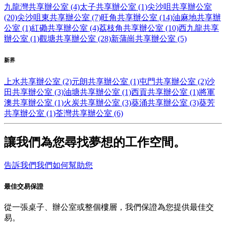
九龍灣共享辦公室 (4)
太子共享辦公室 (1)
尖沙咀共享辦公室
(20)
尖沙咀東共享辦公室 (7)
旺角共享辦公室 (14)
油麻地共享辦
公室 (1)
紅磡共享辦公室 (4)
荔枝角共享辦公室 (10)
西九龍共享
辦公室 (1)
觀塘共享辦公室 (28)
新蒲崗共享辦公室 (5)
新界
上水共享辦公室 (2)
元朗共享辦公室 (1)
屯門共享辦公室 (2)
沙
田共享辦公室 (3)
油塘共享辦公室 (1)
西貢共享辦公室 (1)
將軍
澳共享辦公室 (1)
火炭共享辦公室 (3)
葵涌共享辦公室 (3)
葵芳
共享辦公室 (1)
荃灣共享辦公室 (6)
讓我們為您尋找夢想的工作空間。
告訴我們我們如何幫助您
最佳交易保證
從一張桌子、辦公室或整個樓層，我們保證為您提供最佳交
易。