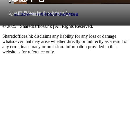
港島區灣仔盧押道18海德中心,
會計服務在2025年香港初創生態系統中的角色
© 2025 - SharedOffices.hk | All Rights Reserved.
Sharedoffices.hk disclaims any liability for any loss or damage
whatsoever that may arise whether directly or indirectly as a result of
any error, inaccuracy or omission. Information provided in this
website is for reference only.