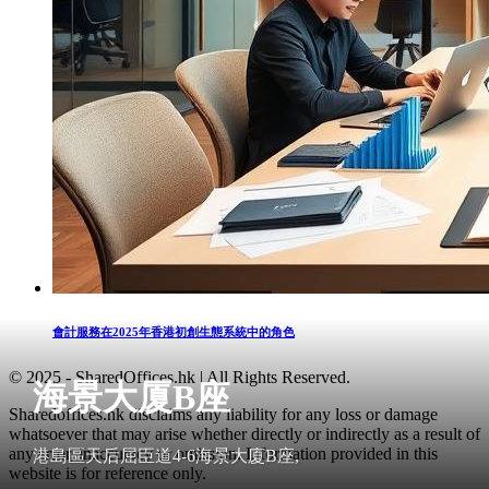
會計服務在2025年香港初創生態系統中的角色
© 2025 - SharedOffices.hk | All Rights Reserved.
海景大厦B座
Sharedoffices.hk disclaims any liability for any loss or damage
whatsoever that may arise whether directly or indirectly as a result of
any error, inaccuracy or omission. Information provided in this
港島區天后屈臣道4-6海景大廈B座,
website is for reference only.