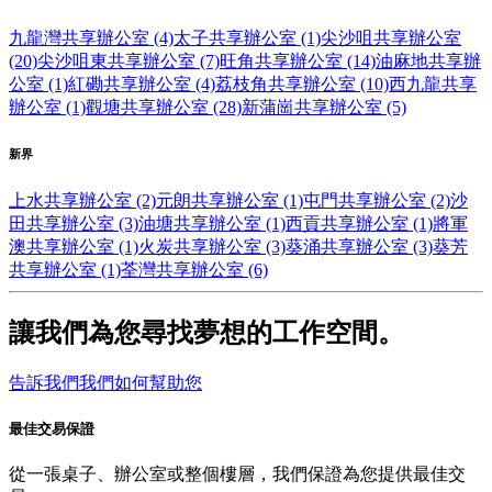
九龍灣共享辦公室 (4)
太子共享辦公室 (1)
尖沙咀共享辦公室
(20)
尖沙咀東共享辦公室 (7)
旺角共享辦公室 (14)
油麻地共享辦
公室 (1)
紅磡共享辦公室 (4)
荔枝角共享辦公室 (10)
西九龍共享
辦公室 (1)
觀塘共享辦公室 (28)
新蒲崗共享辦公室 (5)
新界
上水共享辦公室 (2)
元朗共享辦公室 (1)
屯門共享辦公室 (2)
沙
田共享辦公室 (3)
油塘共享辦公室 (1)
西貢共享辦公室 (1)
將軍
澳共享辦公室 (1)
火炭共享辦公室 (3)
葵涌共享辦公室 (3)
葵芳
共享辦公室 (1)
荃灣共享辦公室 (6)
讓我們為您尋找夢想的工作空間。
告訴我們我們如何幫助您
最佳交易保證
從一張桌子、辦公室或整個樓層，我們保證為您提供最佳交