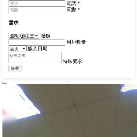
電話
*
電郵
*
需求
服務
用戶數量
搬入日期
特殊要求
提交