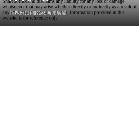
Sharedoffices.hk disclaims any liability for any loss or damage
whatsoever that may arise whether directly or indirectly as a result of
any error, inaccuracy or omission. Information provided in this
新界粉嶺和睦路9海聯廣場,
website is for reference only.