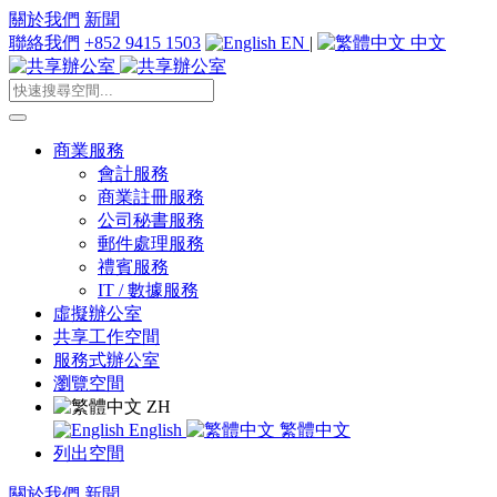
關於我們
新聞
聯絡我們
+852 9415 1503
EN
|
中文
商業服務
會計服務
商業註冊服務
公司秘書服務
郵件處理服務
禮賓服務
IT / 數據服務
虛擬辦公室
共享工作空間
服務式辦公室
瀏覽空間
ZH
English
繁體中文
列出空間
關於我們
新聞