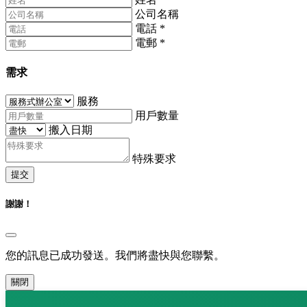
公司名稱
電話
*
電郵
*
需求
服務
用戶數量
搬入日期
特殊要求
提交
謝謝！
您的訊息已成功發送。我們將盡快與您聯繫。
關閉