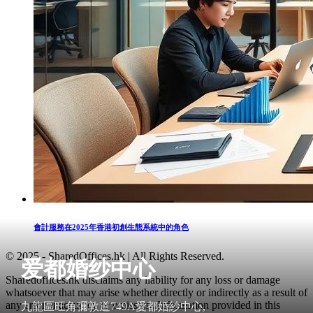
會計服務在2025年香港初創生態系統中的角色
© 2025 - SharedOffices.hk | All Rights Reserved.
爱都婚纱中心
Sharedoffices.hk disclaims any liability for any loss or damage
whatsoever that may arise whether directly or indirectly as a result of
any error, inaccuracy or omission. Information provided in this
九龍區旺角彌敦道749A愛都婚紗中心,