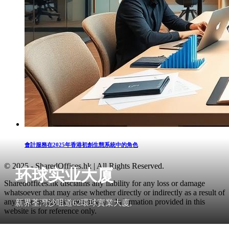
會計服務在2025年香港初創生態系統中的角色
© 2025 - SharedOffices.hk | All Rights Reserved.
环球实业大厦
Sharedoffices.hk disclaims any liability for any loss or damage
whatsoever that may arise whether directly or indirectly as a result of
any error, inaccuracy or omission. Information provided in this
新界荃灣沙咀道62環球實業大廈,
website is for reference only.