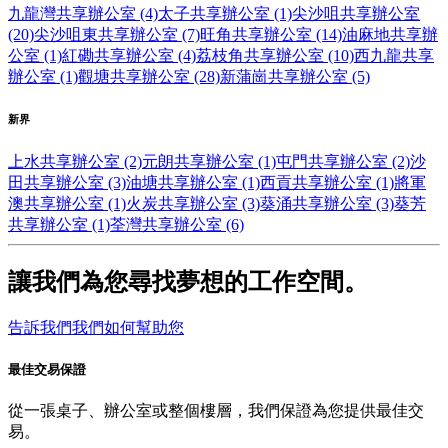
九龍灣共享辦公室 (4)
太子共享辦公室 (1)
尖沙咀共享辦公室
(20)
尖沙咀東共享辦公室 (7)
旺角共享辦公室 (14)
油麻地共享辦
公室 (1)
紅磡共享辦公室 (4)
荔枝角共享辦公室 (10)
西九龍共享
辦公室 (1)
觀塘共享辦公室 (28)
新蒲崗共享辦公室 (5)
新界
上水共享辦公室 (2)
元朗共享辦公室 (1)
屯門共享辦公室 (2)
沙
田共享辦公室 (3)
油塘共享辦公室 (1)
西貢共享辦公室 (1)
將軍
澳共享辦公室 (1)
火炭共享辦公室 (3)
葵涌共享辦公室 (3)
葵芳
共享辦公室 (1)
荃灣共享辦公室 (6)
讓我們為您尋找夢想的工作空間。
告訴我們我們如何幫助您
最佳交易保證
從一張桌子、辦公室或整個樓層，我們保證為您提供最佳交
易。