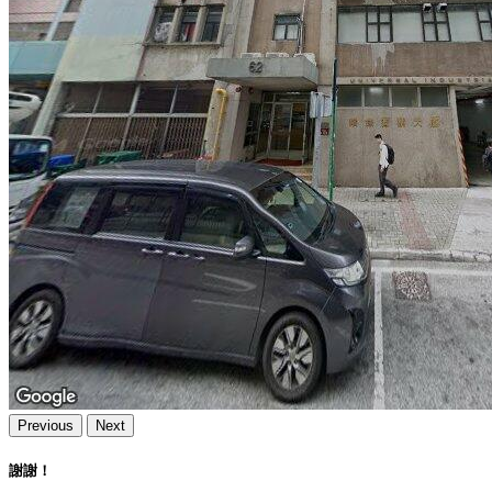
Previous
Next
謝謝！