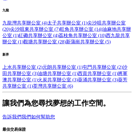
九龍
九龍灣共享辦公室 (4)
太子共享辦公室 (1)
尖沙咀共享辦公室
(20)
尖沙咀東共享辦公室 (7)
旺角共享辦公室 (14)
油麻地共享辦
公室 (1)
紅磡共享辦公室 (4)
荔枝角共享辦公室 (10)
西九龍共享
辦公室 (1)
觀塘共享辦公室 (28)
新蒲崗共享辦公室 (5)
新界
上水共享辦公室 (2)
元朗共享辦公室 (1)
屯門共享辦公室 (2)
沙
田共享辦公室 (3)
油塘共享辦公室 (1)
西貢共享辦公室 (1)
將軍
澳共享辦公室 (1)
火炭共享辦公室 (3)
葵涌共享辦公室 (3)
葵芳
共享辦公室 (1)
荃灣共享辦公室 (6)
讓我們為您尋找夢想的工作空間。
告訴我們我們如何幫助您
最佳交易保證