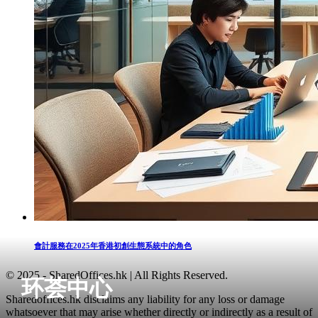
會計服務在2025年香港初創生態系統中的角色
© 2025 - SharedOffices.hk | All Rights Reserved.
环荟中心
Sharedoffices.hk disclaims any liability for any loss or damage
whatsoever that may arise whether directly or indirectly as a result of