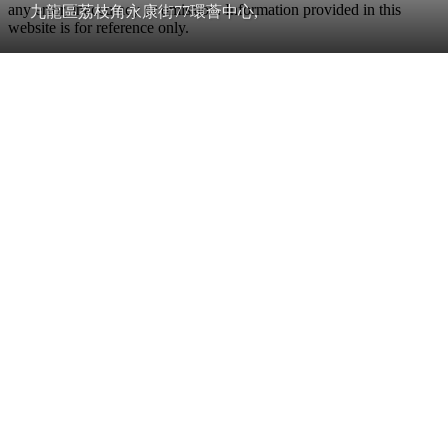
any error, inaccuracy or omission. Information provided in this
九龍區荔枝角永康街77環薈中心,
website is for reference only.