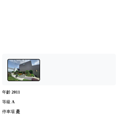
年齡
2011
等級
A
停車場
是